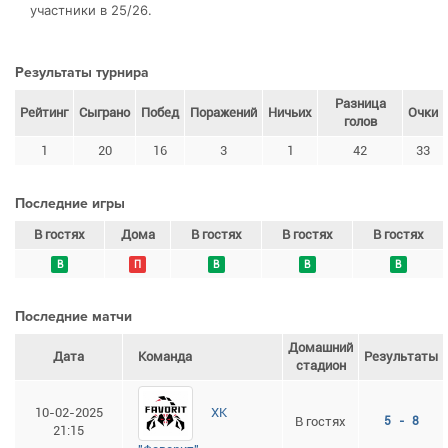
участники в 25/26.
Результаты турнира
Разница
Рейтинг
Сыграно
Побед
Поражений
Ничьих
Очки
голов
1
20
16
3
1
42
33
Последние игры
В гостях
Дома
В гостях
В гостях
В гостях
В
П
В
В
В
Последние матчи
Домашний
Дата
Команда
Результаты
стадион
ХК
10-02-2025
В гостях
5 - 8
21:15