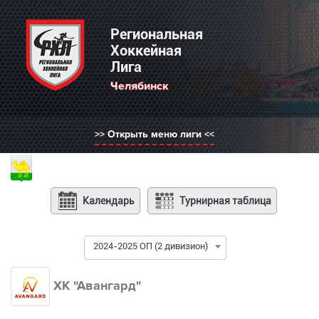
Региональная Хоккейная Лига
Региональная
Хоккейная
Лига
Выберите регион:
Челябинск
РХЛ Россия
Нижний Новгород
>> Открыть меню лиги <<
Москва
Санкт-Петербург
Казань
Челябинск
Календарь
Турнирная таблица
Саратов
Саранск
2024-2025 ОП (2 дивизион)
ХК "Авангард"