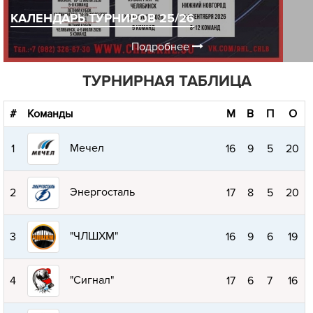
КАЛЕНДАРЬ ТУРНИРОВ 25/26
Подробнее
ТУРНИРНАЯ ТАБЛИЦА
#
Команды
М
В
П
О
Мечел
1
16
9
5
20
Энергосталь
2
17
8
5
20
"ЧЛШХМ"
3
16
9
6
19
"Сигнал"
4
17
6
7
16