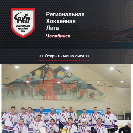
Региональная Хоккейная Лига
Региональная
Хоккейная
Лига
Выберите регион:
Челябинск
РХЛ Россия
Нижний Новгород
>> Открыть меню лиги <<
Москва
Санкт-Петербург
Казань
Челябинск
Саратов
Саранск