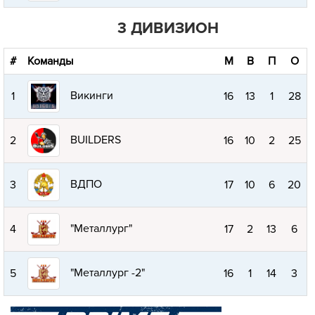
3 ДИВИЗИОН
#
Команды
М
В
П
О
Викинги
1
16
13
1
28
BUILDERS
2
16
10
2
25
ВДПО
3
17
10
6
20
"Металлург"
4
17
2
13
6
"Металлург -2"
5
16
1
14
3