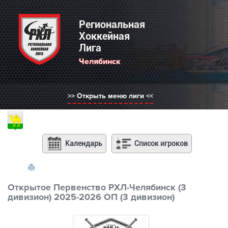
Региональная Хоккейная Лига
Региональная
Хоккейная
Лига
Выберите регион:
Челябинск
РХЛ Россия
Нижний Новгород
>> Открыть меню лиги <<
Москва
Санкт-Петербург
Казань
Челябинск
Календарь
Список игроков
Саратов
Саранск
Открытое Первенство РХЛ-Челябинск (3
дивизион) 2025-2026 ОП (3 дивизион)