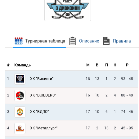
Турнирная таблица
Описание
Правила
#
Команды
М
В
П
Н
Р
1
16
13
1
2
93 - 45
ХК "Викинги"
2
16
10
2
4
88 - 49
ХК "BUILDERS"
3
17
10
6
1
74 - 46
ХК "ВДПО"
4
17
2
13
2
45 - 95
ХК "Металлург"